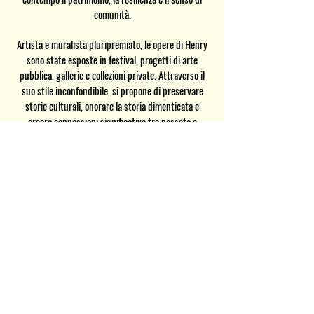
comunità.
Artista e muralista pluripremiato, le opere di Henry
sono state esposte in festival, progetti di arte
pubblica, gallerie e collezioni private. Attraverso il
suo stile inconfondibile, si propone di preservare
storie culturali, onorare la storia dimenticata e
creare connessioni significative tra passato e
presente. Ogni opera è realizzata a mano con cura,
rendendola un'espressione unica di arte, maestria e
narrazione culturale.