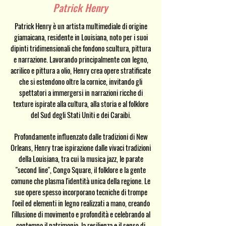
Patrick Henry
Patrick Henry è un artista multimediale di origine
giamaicana, residente in Louisiana, noto per i suoi
dipinti tridimensionali che fondono scultura, pittura
e narrazione. Lavorando principalmente con legno,
acrilico e pittura a olio, Henry crea opere stratificate
che si estendono oltre la cornice, invitando gli
spettatori a immergersi in narrazioni ricche di
texture ispirate alla cultura, alla storia e al folklore
del Sud degli Stati Uniti e dei Caraibi.
Profondamente influenzato dalle tradizioni di New
Orleans, Henry trae ispirazione dalle vivaci tradizioni
della Louisiana, tra cui la musica jazz, le parate
"second line", Congo Square, il folklore e la gente
comune che plasma l'identità unica della regione. Le
sue opere spesso incorporano tecniche di trompe
l'oeil ed elementi in legno realizzati a mano, creando
l'illusione di movimento e profondità e celebrando al
contempo il patrimonio, la resilienza e il senso di