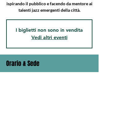
ispirando il pubblico e facendo da mentore ai
talenti jazz emergenti della città.
I biglietti non sono in vendita
Vedi altri eventi
Orario & Sede
Data e ora sono da definire
Il luogo dell'evento di lancio, Peccioli
Condividi questo evento